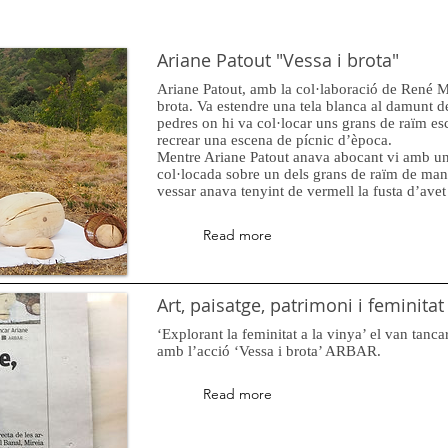
Ariane Patout "Vessa i brota"
Ariane Patout, amb la col·laboració de René Mul
brota. Va estendre una tela blanca al damunt 
pedres on hi va col·locar uns grans de raïm esc
recrear una escena de pícnic d’època.
Mentre Ariane Patout anava abocant vi amb u
col·locada sobre un dels grans de raïm de ma
vessar anava tenyint de vermell la fusta d’avet
Read more
Art, paisatge, patrimoni i feminitat
‘Explorant la feminitat a la vinya’ el van tanc
amb l’acció ‘Vessa i brota’ ARBAR.
Read more