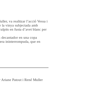
ler, va realitzar l’acció Vessa i
de la vinya subjectada amb
ulpits en fusta d’avet blanc per
n decantador en una copa
nera ininterrompuda, que en
ar Ariane Patout i René Muller