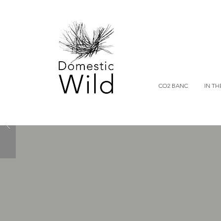
CO2 BANC
IN TH